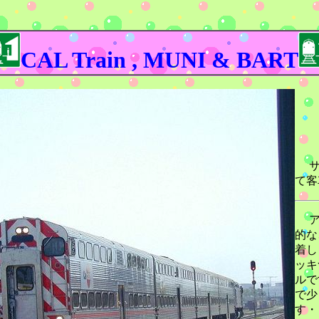
CAL Train , MUNI & BART
サ
て客
ア
的な
着し
ッキ
ルで
で少
す・