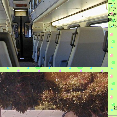
ート
ドア
の静
間の
した
郊