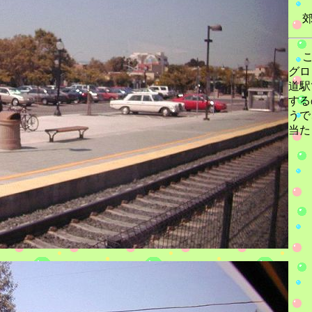
郊
こ
グロ
道駅
する
うで
当た