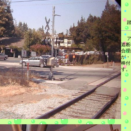
踏
ア
遮断
合理
が・
棒付
す。