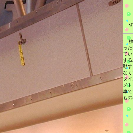
切
検
った
てい
する
動す
なく
タイ
メト
車で
もの