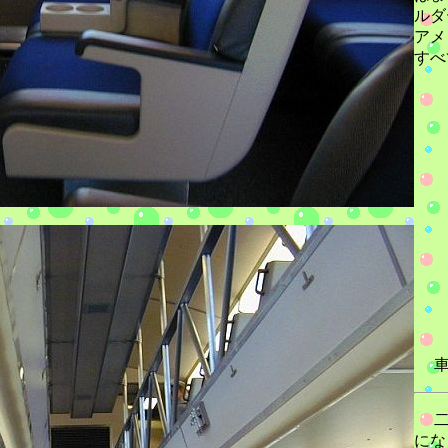
ルダ
アメ
すべ
車
二
にな